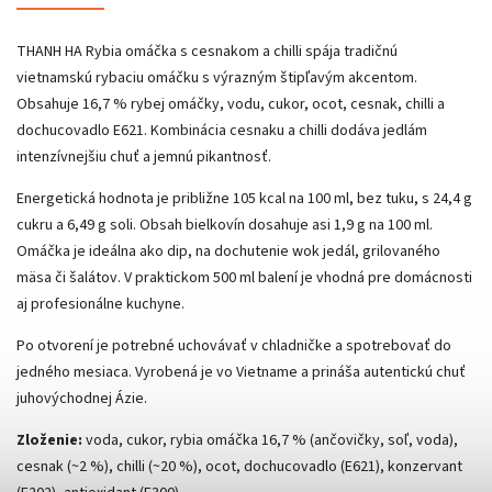
THANH HA Rybia omáčka s cesnakom a chilli spája tradičnú
vietnamskú rybaciu omáčku s výrazným štipľavým akcentom.
Obsahuje 16,7 % rybej omáčky, vodu, cukor, ocot, cesnak, chilli a
dochucovadlo E621. Kombinácia cesnaku a chilli dodáva jedlám
intenzívnejšiu chuť a jemnú pikantnosť.
Energetická hodnota je približne 105 kcal na 100 ml, bez tuku, s 24,4 g
cukru a 6,49 g soli. Obsah bielkovín dosahuje asi 1,9 g na 100 ml.
Omáčka je ideálna ako dip, na dochutenie wok jedál, grilovaného
mäsa či šalátov. V praktickom 500 ml balení je vhodná pre domácnosti
aj profesionálne kuchyne.
Po otvorení je potrebné uchovávať v chladničke a spotrebovať do
jedného mesiaca. Vyrobená je vo Vietname a prináša autentickú chuť
juhovýchodnej Ázie.
Zloženie:
voda, cukor, rybia omáčka 16,7 % (ančovičky, soľ, voda),
cesnak (~2 %), chilli (~20 %), ocot, dochucovadlo (E621), konzervant