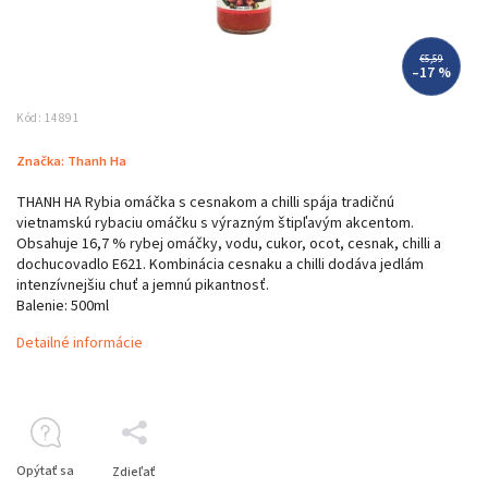
€5,59
–17 %
Kód:
14891
Značka:
Thanh Ha
THANH HA Rybia omáčka s cesnakom a chilli spája tradičnú
vietnamskú rybaciu omáčku s výrazným štipľavým akcentom.
Obsahuje 16,7 % rybej omáčky, vodu, cukor, ocot, cesnak, chilli a
dochucovadlo E621. Kombinácia cesnaku a chilli dodáva jedlám
intenzívnejšiu chuť a jemnú pikantnosť.
Balenie: 500ml
Detailné informácie
Opýtať sa
Zdieľať