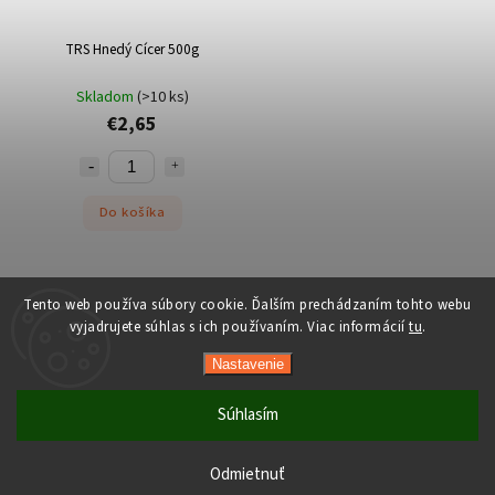
TRS Hnedý Cícer 500g
Skladom
(>10 ks)
€2,65
Do košíka
Tento web používa súbory cookie. Ďalším prechádzaním tohto webu
vyjadrujete súhlas s ich používaním. Viac informácií
tu
.
Copyright 2026
Orient-Food.sk
. Všetky práva vyhradené.
Nastavenie
Upraviť nastavenie cookies
Vytvořil
Shoptet
| Design
Shoptak.cz
Súhlasím
Počas horúcich dní neodporúčame doručenie do ParcelBoxov.
Produkty citlivé na vysoké teploty nemusia byť pri prevzatí v
Odmietnuť
optimálnom stave.