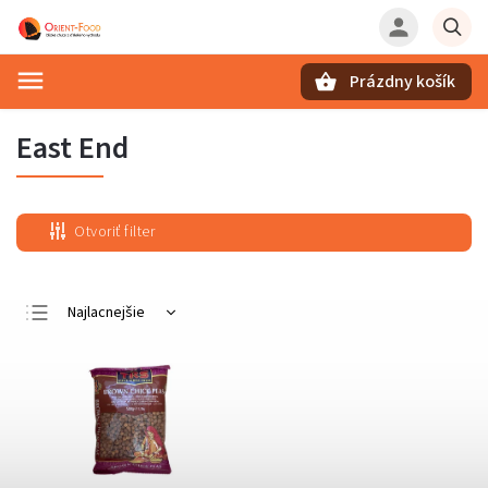
Prázdny košík
Hľadať
East End
Otvoriť filter
Najlacnejšie
Najdrahšie
Najpredávanejšie
Abecedne