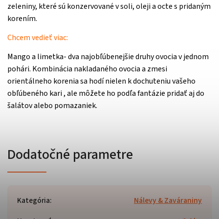
zeleniny, které sú konzervované v soli, oleji a octe s pridaným
korením.
Chcem
vedieť viac:
Mango a limetka- dva najobľúbenejšie druhy ovocia v jednom
pohári. Kombinácia nakladaného ovocia a zmesi
orientálneho korenia sa hodí nielen k dochuteniu vašeho
obľúbeného kari , ale môžete ho podľa fantázie pridať aj do
šalátov alebo pomazaniek.
Dodatočné parametre
Kategória
:
Nálevy & Zaváraniny