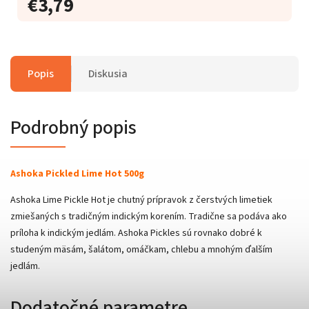
€3,79
Popis
Diskusia
Podrobný popis
Ashoka Pickled Lime Hot 500g
Ashoka Lime Pickle Hot je chutný prípravok z čerstvých limetiek
zmiešaných s tradičným indickým korením. Tradične sa podáva ako
príloha k indickým jedlám. Ashoka Pickles sú rovnako dobré k
studeným mäsám, šalátom, omáčkam, chlebu a mnohým ďalším
jedlám.
Dodatočné parametre