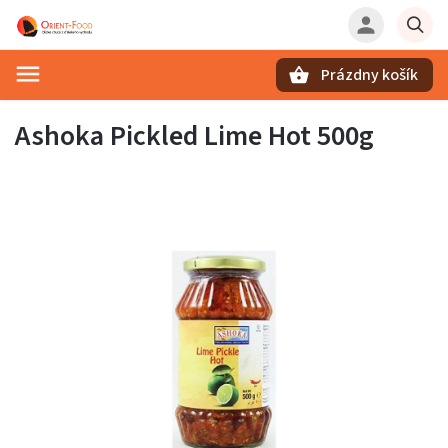
Prázdny košík
Hľadať
Ashoka Pickled Lime Hot 500g