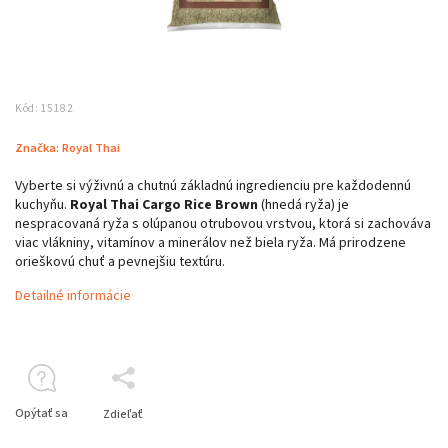
Kód:
15182
Značka:
Royal Thai
Vyberte si výživnú a chutnú základnú ingredienciu pre každodennú
kuchyňu.
Royal Thai Cargo Rice Brown
(hnedá ryža) je
nespracovaná ryža s olúpanou otrubovou vrstvou, ktorá si zachováva
viac vlákniny, vitamínov a minerálov než biela ryža. Má prirodzene
orieškovú chuť a pevnejšiu textúru.
Detailné informácie
Opýtať sa
Zdieľať