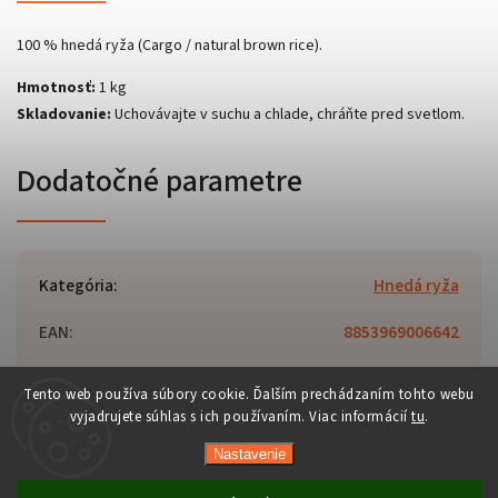
100 % hnedá ryža (Cargo / natural brown rice).
Hmotnosť:
1 kg
Skladovanie:
Uchovávajte v suchu a chlade, chráňte pred svetlom.
Dodatočné parametre
Kategória
:
Hnedá ryža
EAN
:
8853969006642
Tento web používa súbory cookie. Ďalším prechádzaním tohto webu
vyjadrujete súhlas s ich používaním. Viac informácií
tu
.
Copyright 2026
Orient-Food.sk
. Všetky práva vyhradené.
Nastavenie
Upraviť nastavenie cookies
Vytvořil
Shoptet
| Design
Shoptak.cz