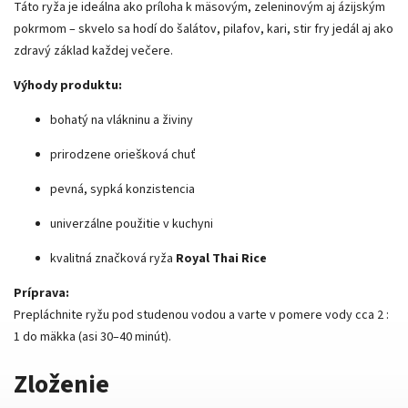
Táto ryža je ideálna ako príloha k mäsovým, zeleninovým aj ázijským
pokrmom – skvelo sa hodí do šalátov, pilafov, kari, stir fry jedál aj ako
zdravý základ každej večere.
Výhody produktu:
bohatý na vlákninu a živiny
prirodzene oriešková chuť
pevná, sypká konzistencia
univerzálne použitie v kuchyni
kvalitná značková ryža
Royal Thai Rice
Príprava:
Prepláchnite ryžu pod studenou vodou a varte v pomere vody cca 2 :
1 do mäkka (asi 30–40 minút).
Zloženie