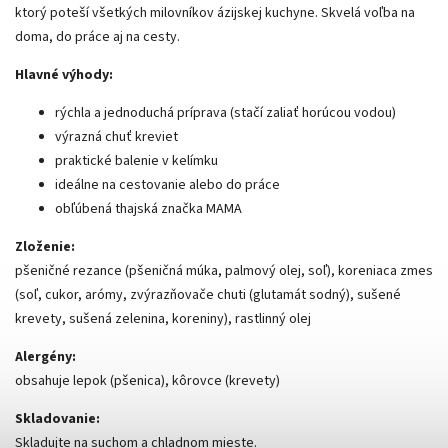
ktorý poteší všetkých milovníkov ázijskej kuchyne. Skvelá voľba na
doma, do práce aj na cesty.
Hlavné výhody:
rýchla a jednoduchá príprava (stačí zaliať horúcou vodou)
výrazná chuť kreviet
praktické balenie v kelímku
ideálne na cestovanie alebo do práce
obľúbená thajská značka MAMA
Zloženie:
pšeničné rezance (pšeničná múka, palmový olej, soľ), koreniaca zmes
(soľ, cukor, arómy, zvýrazňovače chuti (glutamát sodný), sušené
krevety, sušená zelenina, koreniny), rastlinný olej
Alergény:
obsahuje lepok (pšenica), kôrovce (krevety)
Skladovanie:
Skladujte na suchom a chladnom mieste.