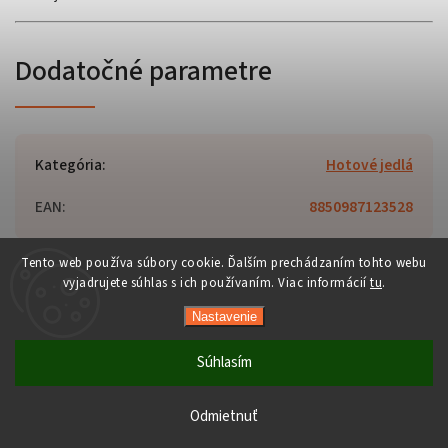
Dodatočné parametre
Kategória
:
Hotové jedlá
EAN
:
8850987123528
Tento web používa súbory cookie. Ďalším prechádzaním tohto webu
vyjadrujete súhlas s ich používaním. Viac informácií
tu
.
Copyright 2026
Orient-Food.sk
. Všetky práva vyhradené.
Nastavenie
Upraviť nastavenie cookies
Vytvořil
Shoptet
| Design
Shoptak.cz
Súhlasím
Počas horúcich dní neodporúčame doručenie do ParcelBoxov.
Produkty citlivé na vysoké teploty nemusia byť pri prevzatí v
Odmietnuť
optimálnom stave.