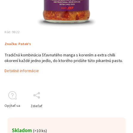
Kód:
9822
Značka:
Patak's
Tradičná kombinácia šťavnatého manga s korením a extra chilli
okorení každé jedno jedlo, do ktorého pridáte túto pikantnú pastu.
Detailné informácie
Opýtať sa
Zdieľať
Skladom
(>10 ks)