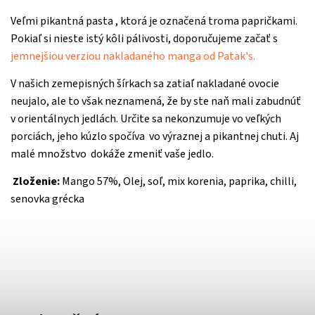
Veľmi pikantná pasta , ktorá je označená troma papričkami.
Pokiaľ si nieste istý kôli pálivosti, doporučujeme začať s
jemnejšiou verziou nakladaného manga od Patak's.
V našich zemepisných šírkach sa zatiaľ nakladané ovocie
neujalo, ale to však neznamená, že by ste naň mali zabudnúť
v orientálnych jedlách. Určite sa nekonzumuje vo veľkých
porciách, jeho kúzlo spočíva vo výraznej a pikantnej chuti. Aj
malé množstvo dokáže zmeniť vaše jedlo.
Zloženie:
Mango 57%, Olej, soľ, mix korenia, paprika, chilli,
senovka grécka