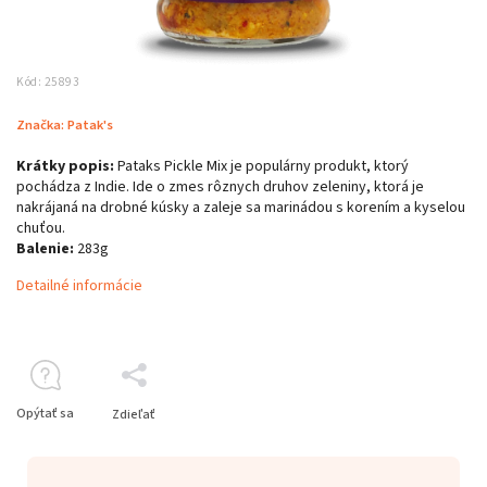
Kód:
25893
Značka:
Patak's
Krátky popis:
Pataks Pickle Mix je populárny produkt, ktorý
pochádza z Indie. Ide o zmes rôznych druhov zeleniny, ktorá je
nakrájaná na drobné kúsky a zaleje sa marinádou s korením a kyselou
chuťou.
Balenie:
283g
Detailné informácie
Opýtať sa
Zdieľať