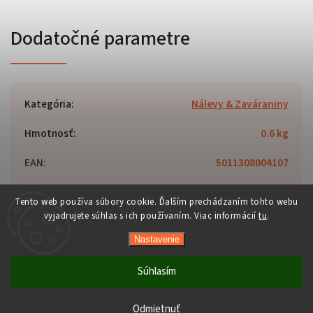
Dodatočné parametre
Kategória
:
Nálevy & Zaváraniny
Hmotnosť
:
0.6 kg
EAN
:
5011308004107
Tento web používa súbory cookie. Ďalším prechádzaním tohto webu
vyjadrujete súhlas s ich používaním. Viac informácií
tu
.
Copyright 2026
Orient-Food.sk
. Všetky práva vyhradené.
Nastavenie
Upraviť nastavenie cookies
Vytvořil
Shoptet
| Design
Shoptak.cz
Súhlasím
Počas horúcich dní neodporúčame doručenie do ParcelBoxov.
Produkty citlivé na vysoké teploty nemusia byť pri prevzatí v
Odmietnuť