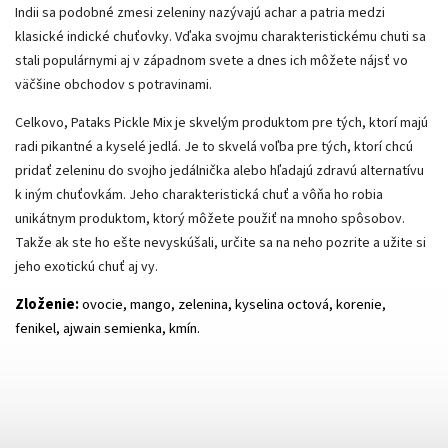
Indii sa podobné zmesi zeleniny nazývajú achar a patria medzi
klasické indické chuťovky. Vďaka svojmu charakteristickému chuti sa
stali populárnymi aj v západnom svete a dnes ich môžete nájsť vo
väčšine obchodov s potravinami.
Celkovo, Pataks Pickle Mix je skvelým produktom pre tých, ktorí majú
radi pikantné a kyselé jedlá. Je to skvelá voľba pre tých, ktorí chcú
pridať zeleninu do svojho jedálnička alebo hľadajú zdravú alternatívu
k iným chuťovkám. Jeho charakteristická chuť a vôňa ho robia
unikátnym produktom, ktorý môžete použiť na mnoho spôsobov.
Takže ak ste ho ešte nevyskúšali, určite sa na neho pozrite a užite si
jeho exotickú chuť aj vy.
Zloženie:
ovocie, mango, zelenina, kyselina octová, korenie,
fenikel, ajwain semienka, kmín.