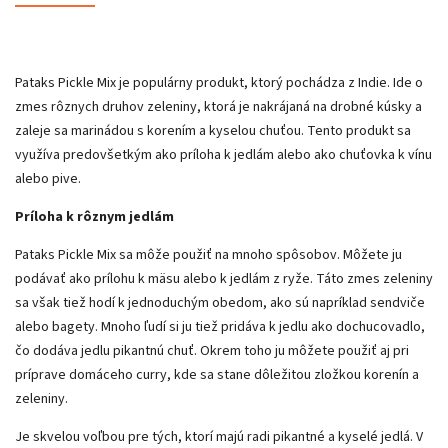
Pataks Pickle Mix je populárny produkt, ktorý pochádza z Indie. Ide o
zmes rôznych druhov zeleniny, ktorá je nakrájaná na drobné kúsky a
zaleje sa marinádou s korením a kyselou chuťou. Tento produkt sa
využíva predovšetkým ako príloha k jedlám alebo ako chuťovka k vínu
alebo pive.
Príloha k rôznym jedlám
Pataks Pickle Mix sa môže použiť na mnoho spôsobov. Môžete ju
podávať ako prílohu k mäsu alebo k jedlám z ryže. Táto zmes zeleniny
sa však tiež hodí k jednoduchým obedom, ako sú napríklad sendviče
alebo bagety. Mnoho ľudí si ju tiež pridáva k jedlu ako dochucovadlo,
čo dodáva jedlu pikantnú chuť. Okrem toho ju môžete použiť aj pri
príprave domáceho curry, kde sa stane dôležitou zložkou korenín a
zeleniny.
Je skvelou voľbou pre tých, ktorí majú radi pikantné a kyselé jedlá. V