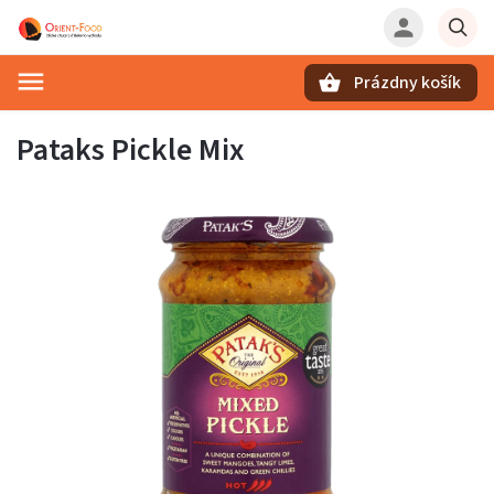
Prázdny košík
Hľadať
Pataks Pickle Mix