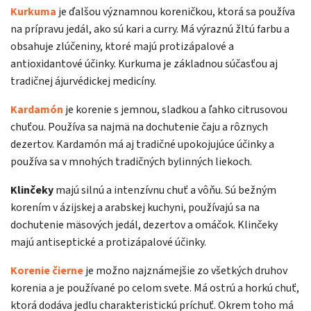
Kurkuma
je ďalšou významnou koreničkou, ktorá sa používa
na prípravu jedál, ako sú kari a curry. Má výraznú žltú farbu a
obsahuje zlúčeniny, ktoré majú protizápalové a
antioxidantové účinky. Kurkuma je základnou súčasťou aj
tradičnej ájurvédickej medicíny.
Kardamón
je korenie s jemnou, sladkou a ľahko citrusovou
chuťou. Používa sa najmä na dochutenie čaju a rôznych
dezertov. Kardamón má aj tradičné upokojujúce účinky a
používa sa v mnohých tradičných bylinných liekoch.
Klinčeky
majú silnú a intenzívnu chuť a vôňu. Sú bežným
korením v ázijskej a arabskej kuchyni, používajú sa na
dochutenie mäsových jedál, dezertov a omáčok. Klinčeky
majú antiseptické a protizápalové účinky.
Korenie čierne
je možno najznámejšie zo všetkých druhov
korenia a je používané po celom svete. Má ostrú a horkú chuť,
ktorá dodáva jedlu charakteristickú príchuť. Okrem toho má