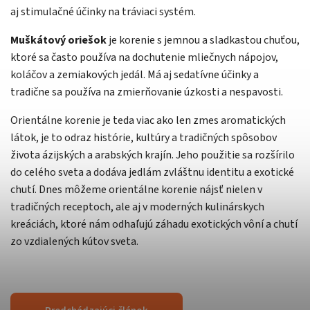
aj stimulačné účinky na tráviaci systém.
Muškátový oriešok
je korenie s jemnou a sladkastou chuťou,
ktoré sa často používa na dochutenie mliečnych nápojov,
koláčov a zemiakových jedál. Má aj sedatívne účinky a
tradične sa používa na zmierňovanie úzkosti a nespavosti.
Orientálne korenie je teda viac ako len zmes aromatických
látok, je to odraz histórie, kultúry a tradičných spôsobov
života ázijských a arabských krajín. Jeho použitie sa rozšírilo
do celého sveta a dodáva jedlám zvláštnu identitu a exotické
chutí. Dnes môžeme orientálne korenie nájsť nielen v
tradičných receptoch, ale aj v moderných kulinárskych
kreáciách, ktoré nám odhaľujú záhadu exotických vôní a chutí
zo vzdialených kútov sveta.