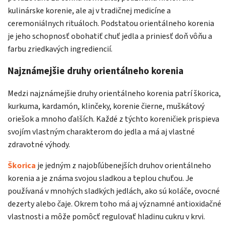
kulinárske korenie, ale aj v tradičnej medicíne a
ceremoniálnych rituáloch. Podstatou orientálneho korenia
je jeho schopnosť obohatiť chuť jedla a priniesť doň vôňu a
farbu zriedkavých ingrediencií.
Najznámejšie druhy orientálneho korenia
Medzi najznámejšie druhy orientálneho korenia patrí škorica,
kurkuma, kardamón, klinčeky, korenie čierne, muškátový
oriešok a mnoho ďalších. Každé z týchto koreničiek prispieva
svojím vlastným charakterom do jedla a má aj vlastné
zdravotné výhody.
Škorica
je jedným z najobľúbenejších druhov orientálneho
korenia a je známa svojou sladkou a teplou chuťou. Je
používaná v mnohých sladkých jedlách, ako sú koláče, ovocné
dezerty alebo čaje. Okrem toho má aj významné antioxidačné
vlastnosti a môže pomôcť regulovať hladinu cukru v krvi.