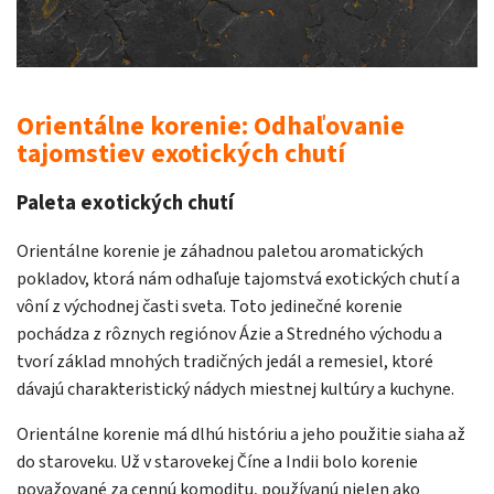
Orientálne korenie: Odhaľovanie
tajomstiev exotických chutí
Paleta exotických chutí
Orientálne korenie je záhadnou paletou aromatických
pokladov, ktorá nám odhaľuje tajomstvá exotických chutí a
vôní z východnej časti sveta. Toto jedinečné korenie
pochádza z rôznych regiónov Ázie a Stredného východu a
tvorí základ mnohých tradičných jedál a remesiel, ktoré
dávajú charakteristický nádych miestnej kultúry a kuchyne.
Orientálne korenie má dlhú históriu a jeho použitie siaha až
do staroveku. Už v starovekej Číne a Indii bolo korenie
považované za cennú komoditu, používanú nielen ako